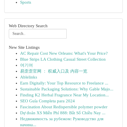
Sports
Web Directory Search
New Site Listings
AC Repair Cost New Orleans: What's Your Price?
Blue Strips LA Clothing Casual Street Collection
여기여
易歪歪官网 ： 权威入口及 内容一览
Ablelinks
Earn Digitally: Your Top Resource to Freelance ...
Sustainable Packaging Solutions: Why Gable Majo...
Finding K2 Herbal Fragrance Near My Location...
SEO Guía Completa para 2024
Fascination About Redispersible polymer powder
Dự đoán XS Miễn Phí 888: Bắt Số Chiều Nay ...
Недвижимость за рубежом: Руководство для
начина...