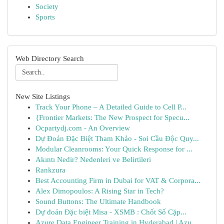
Society
Sports
Web Directory Search
New Site Listings
Track Your Phone – A Detailed Guide to Cell P...
{Frontier Markets: The New Prospect for Specu...
Ocpartydj.com - An Overview
Dự Đoán Đặc Biệt Tham Khảo - Soi Cầu Độc Quy...
Modular Cleanrooms: Your Quick Response for ...
Akıntı Nedir? Nedenleri ve Belirtileri
Rankzura
Best Accounting Firm in Dubai for VAT & Corpora...
Alex Dimopoulos: A Rising Star in Tech?
Sound Buttons: The Ultimate Handbook
Dự đoán Đặc biệt Misa - XSMB : Chốt Số Cặp...
Azure Data Engineer Training in Hyderabad | Azu...