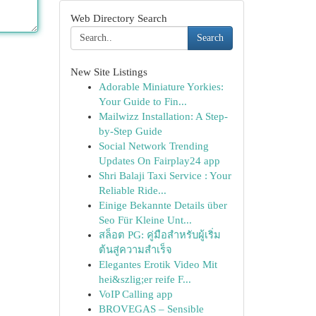
Web Directory Search
Search
New Site Listings
Adorable Miniature Yorkies:
Your Guide to Fin...
Mailwizz Installation: A Step-
by-Step Guide
Social Network Trending
Updates On Fairplay24 app
Shri Balaji Taxi Service : Your
Reliable Ride...
Einige Bekannte Details über
Seo Für Kleine Unt...
สล็อต PG: คู่มือสำหรับผู้เริ่ม
ต้นสู่ความสำเร็จ
Elegantes Erotik Video Mit
hei&szlig;er reife F...
VoIP Calling app
BROVEGAS – Sensible