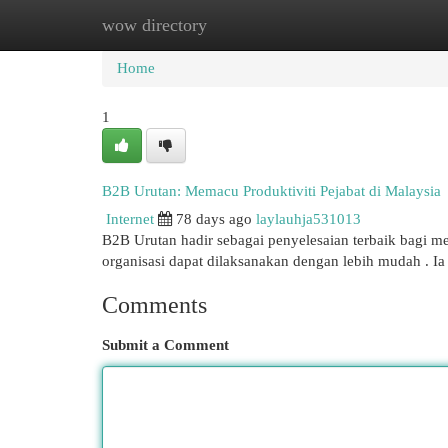
wow directory
Home
New Site Listings
Add Site
Cat
Home
1
B2B Urutan: Memacu Produktiviti Pejabat di Malaysia
Internet
78 days ago
laylauhja531013
B2B Urutan hadir sebagai penyelesaian terbaik bagi me
organisasi dapat dilaksanakan dengan lebih mudah . 
Comments
Submit a Comment