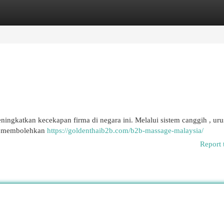
egories
Register
Login
ningkatkan kecekapan firma di negara ini. Melalui sistem canggih , ur
Ia membolehkan
https://goldenthaib2b.com/b2b-massage-malaysia/
Report 