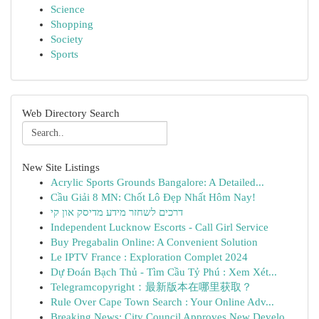
Science
Shopping
Society
Sports
Web Directory Search
New Site Listings
Acrylic Sports Grounds Bangalore: A Detailed...
Cầu Giải 8 MN: Chốt Lô Đẹp Nhất Hôm Nay!
דרכים לשחזר מידע מדיסק און קי
Independent Lucknow Escorts - Call Girl Service
Buy Pregabalin Online: A Convenient Solution
Le IPTV France : Exploration Complet 2024
Dự Đoán Bạch Thủ - Tìm Cầu Tỷ Phú : Xem Xét...
Telegramcopyright：最新版本在哪里获取？
Rule Over Cape Town Search : Your Online Adv...
Breaking News: City Council Approves New Develo...