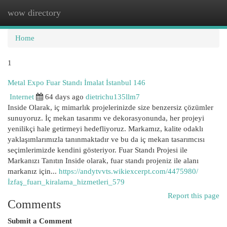
wow directory
Togg
navi
Home
1
Metal Expo Fuar Standı İmalat İstanbul 146
Internet
64 days ago
dietrichu135llm7
Inside Olarak, iç mimarlık projelerinizde size benzersiz çözümler
sunuyoruz. İç mekan tasarımı ve dekorasyonunda, her projeyi
yenilikçi hale getirmeyi hedefliyoruz. Markamız, kalite odaklı
yaklaşımlarımızla tanınmaktadır ve bu da iç mekan tasarımcısı
seçimlerimizde kendini gösteriyor. Fuar Standı Projesi ile
Markanızı Tanıtın Inside olarak, fuar standı projeniz ile alanı
markanız için...
https://andytvvts.wikiexcerpt.com/4475980/
İzfaş_fuarı_kiralama_hizmetleri_579
Report this page
Comments
Submit a Comment