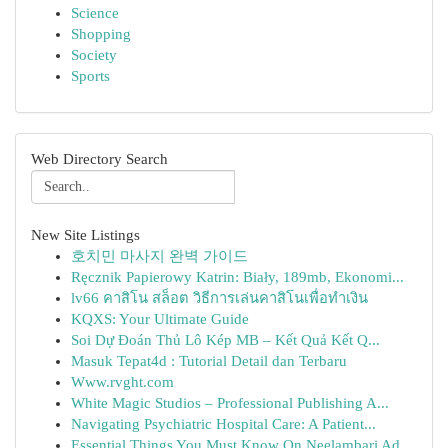
Science
Shopping
Society
Sports
Web Directory Search
New Site Listings
호치민 마사지 완벽 가이드
Ręcznik Papierowy Katrin: Biały, 189mb, Ekonomi...
lv66 คาสิโน สล็อต วิธีการเล่นคาสิโนเพื่อทำเงิน
KQXS: Your Ultimate Guide
Soi Dự Đoán Thủ Lô Kép MB – Kết Quả Kết Q...
Masuk Tepat4d : Tutorial Detail dan Terbaru
Www.rvght.com
White Magic Studios – Professional Publishing A...
Navigating Psychiatric Hospital Care: A Patient...
Essential Things You Must Know On Neelambari Ad...