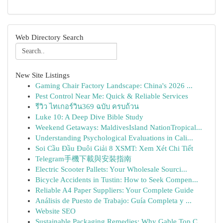
Web Directory Search
New Site Listings
Gaming Chair Factory Landscape: China's 2026 ...
Pest Control Near Me: Quick & Reliable Services
รีวิว ไทเกอร์วิน369 ฉบับ ครบถ้วน
Luke 10: A Deep Dive Bible Study
Weekend Getaways: MaldivesIsland NationTropical...
Understanding Psychological Evaluations in Cali...
Soi Cầu Đầu Đuôi Giải 8 XSMT: Xem Xét Chi Tiết
Telegram手機下載與安裝指南
Electric Scooter Pallets: Your Wholesale Sourci...
Bicycle Accidents in Tustin: How to Seek Compen...
Reliable A4 Paper Suppliers: Your Complete Guide
Análisis de Puesto de Trabajo: Guía Completa y ...
Website SEO
Sustainable Packaging Remedies: Why Gable Top C...