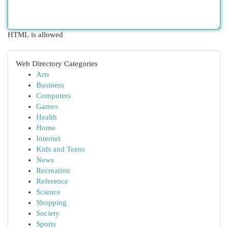
HTML is allowed
Web Directory Categories
Arts
Business
Computers
Games
Health
Home
Internet
Kids and Teens
News
Recreation
Reference
Science
Shopping
Society
Sports