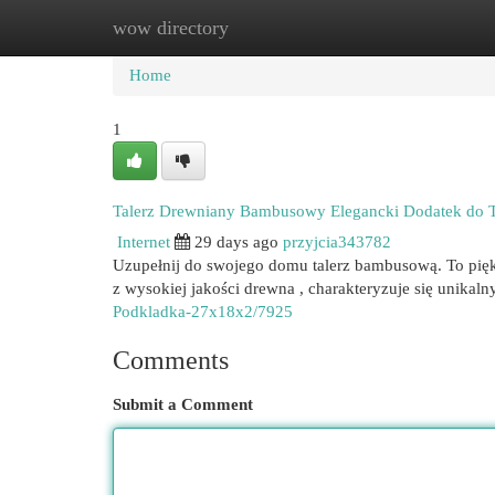
wow directory
Home
New Site Listings
Add Site
Cat
Home
1
Talerz Drewniany Bambusowy Elegancki Dodatek do T
Internet
29 days ago
przyjcia343782
Uzupełnij do swojego domu talerz bambusową. To pięk
z wysokiej jakości drewna , charakteryzuje się unika
Podkladka-27x18x2/7925
Comments
Submit a Comment