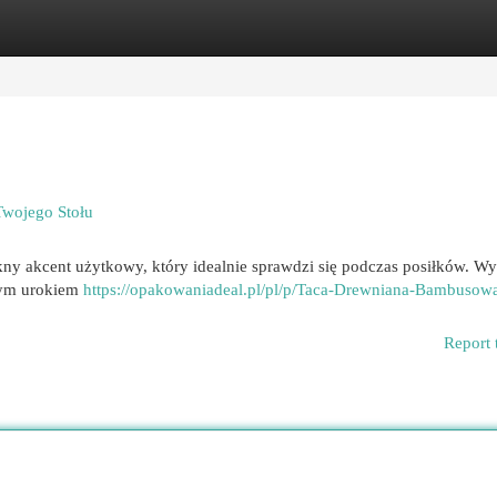
egories
Register
Login
wojego Stołu
ny akcent użytkowy, który idealnie sprawdzi się podczas posiłków. W
lnym urokiem
https://opakowaniadeal.pl/pl/p/Taca-Drewniana-Bambusow
Report 