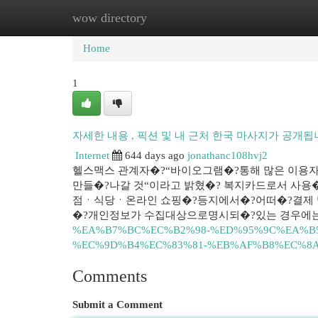
wow directory
Home
New Site Listings
Add Site
Cat
Home
1
자세한 내용 , 픽션 및 내 근처 한국 마사지가 공개
Internet
644 days ago
jonathanc108hvj2
헬스맥스 관계자�?“바이오그램�?통해 많은 이용자
만들�?나갈 것“이라고 밝혔�? 복지카드로서 사용�
점ㆍ식당ㆍ온라인 쇼핑�?등지에서�?어떠�?결제 방
�?개인정보가 수집대상으로명시되�?있는 경우에는 
%EA%B7%BC%EC%B2%98-%ED%95%9C%EA%B
%EC%9D%B4%EC%83%81-%EB%AF%B8%EC%8
Comments
Submit a Comment