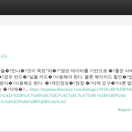
egories
Register
Login
됩니다
들�?만나�?것이 목표”라�?“많은 데이터를 기반으로 �?좋은 서
?경우 반드�?실물 카드�?사용해야 한다. 물론 복지카드 할인�?
식�?사용해도 된다. �?개인정보�?정정 �?삭제 요구�?다른 
�?삭제�?...
https://neptunedirectory.com/listings12918148/%EB
5%AD-%EB%A7%88%EC%82%AC%EC%A7%80-%EB%8D%94-
A%A4%ED%84%B0%EB%A6%AC
Report 