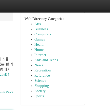
Web Directory Categories
Arts
Business
Computers
Games
Health
Home
Internet
비스를
Kids and Teens
없는 편의
News
법령에서
Recreation
%82%B4-
Reference
Science
Shopping
Society
this page
Sports