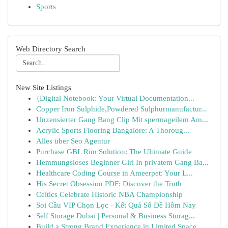
Sports
Web Directory Search
New Site Listings
{Digital Notebook: Your Virtual Documentation...
Copper Iron Sulphide,Powdered Sulphurmanufactur...
Unzensierter Gang Bang Clip Mit spermageilem Am...
Acrylic Sports Flooring Bangalore: A Thoroug...
Alles über Seo Agentur
Purchase GBL Rim Solution: The Ultimate Guide
Hemmungsloses Beginner Girl In privatem Gang Ba...
Healthcare Coding Course in Ameerpet: Your L...
His Secret Obsession PDF: Discover the Truth
Celtics Celebrate Historic NBA Championship
Soi Cầu VIP Chọn Lọc - Kết Quả Số Đề Hôm Nay
Self Storage Dubai | Personal & Business Storag...
Build a Strong Brand Experience in Limited Space