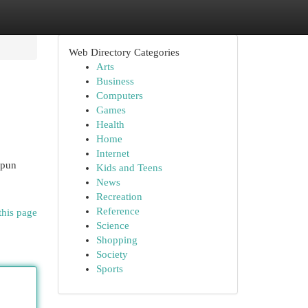
Web Directory Categories
Arts
Business
Computers
Games
Health
Home
Internet
ipun
Kids and Teens
News
Recreation
Reference
this page
Science
Shopping
Society
Sports