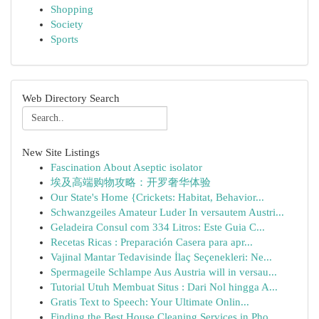
Shopping
Society
Sports
Web Directory Search
New Site Listings
Fascination About Aseptic isolator
埃及高端购物攻略：开罗奢华体验
Our State's Home {Crickets: Habitat, Behavior...
Schwanzgeiles Amateur Luder In versautem Austri...
Geladeira Consul com 334 Litros: Este Guia C...
Recetas Ricas : Preparación Casera para apr...
Vajinal Mantar Tedavisinde İlaç Seçenekleri: Ne...
Spermageile Schlampe Aus Austria will in versau...
Tutorial Utuh Membuat Situs : Dari Nol hingga A...
Gratis Text to Speech: Your Ultimate Onlin...
Finding the Best House Cleaning Services in Pho...