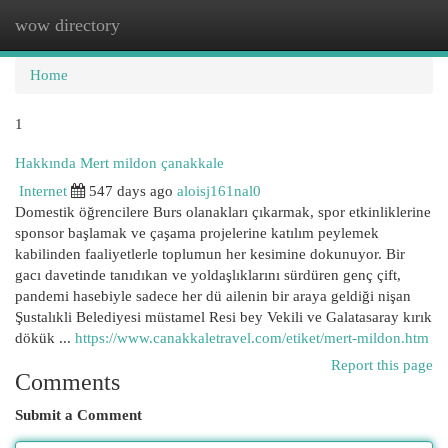
wow directory
Togg
navi
Home
1
Hakkında Mert mildon çanakkale
Internet
547 days ago
aloisj161nal0
Domestik öğrencilere Burs olanakları çıkarmak, spor etkinliklerine
sponsor başlamak ve çaşama projelerine katılım peylemek
kabilinden faaliyetlerle toplumun her kesimine dokunuyor. Bir
gacı davetinde tanıdıkan ve yoldaşlıklarını sürdüren genç çift,
pandemi hasebiyle sadece her dü ailenin bir araya geldiği nişan
Şustalıkli Belediyesi müstamel Resi bey Vekili ve Galatasaray kırık
dökük ...
https://www.canakkaletravel.com/etiket/mert-mildon.htm
Report this page
Comments
Submit a Comment