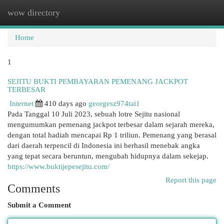
wow directory
Togg
navi
Home
1
SEJITU BUKTI PEMBAYARAN PEMENANG JACKPOT
TERBESAR
Internet
410 days ago
georgesz974tai1
Pada Tanggal 10 Juli 2023, sebuah lotre Sejitu nasional
mengumumkan pemenang jackpot terbesar dalam sejarah mereka,
dengan total hadiah mencapai Rp 1 triliun. Pemenang yang berasal
dari daerah terpencil di Indonesia ini berhasil menebak angka
yang tepat secara beruntun, mengubah hidupnya dalam sekejap.
https://www.buktijepesejitu.com/
Report this page
Comments
Submit a Comment