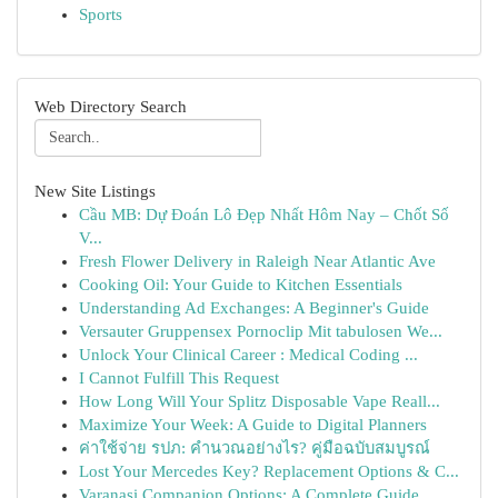
Sports
Web Directory Search
New Site Listings
Cầu MB: Dự Đoán Lô Đẹp Nhất Hôm Nay – Chốt Số
V...
Fresh Flower Delivery in Raleigh Near Atlantic Ave
Cooking Oil: Your Guide to Kitchen Essentials
Understanding Ad Exchanges: A Beginner's Guide
Versauter Gruppensex Pornoclip Mit tabulosen We...
Unlock Your Clinical Career : Medical Coding ...
I Cannot Fulfill This Request
How Long Will Your Splitz Disposable Vape Reall...
Maximize Your Week: A Guide to Digital Planners
ค่าใช้จ่าย รปภ: คำนวณอย่างไร? คู่มือฉบับสมบูรณ์
Lost Your Mercedes Key? Replacement Options & C...
Varanasi Companion Options: A Complete Guide