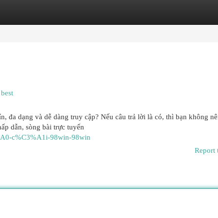
egories
Register
Login
 best
ín, đa dạng và dễ dàng truy cập? Nếu câu trả lời là có, thì bạn không n
ấp dẫn, sòng bài trực tuyến
C3%A0-c%C3%A1i-98win-98win
Report 