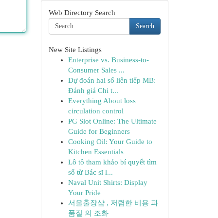
Web Directory Search
Search
New Site Listings
Enterprise vs. Business-to-
Consumer Sales ...
Dự đoán hai số liên tiếp MB:
Đánh giá Chi t...
Everything About loss
circulation control
PG Slot Online: The Ultimate
Guide for Beginners
Cooking Oil: Your Guide to
Kitchen Essentials
Lô tô tham khảo bí quyết tìm
số từ Bác sĩ l...
Naval Unit Shirts: Display
Your Pride
서울출장샵 , 저렴한 비용 과
품질 의 조화