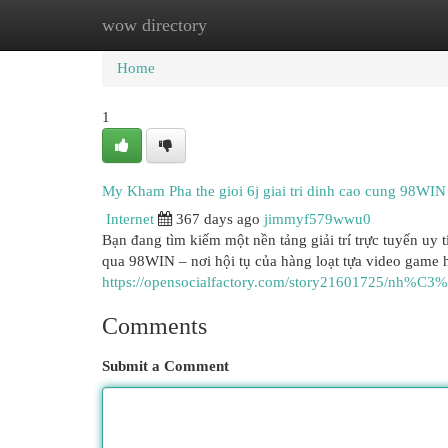
wow directory
Home
New Site Listings
Add Site
Cat
Home
1
My Kham Pha the gioi 6j giai tri dinh cao cung 98WIN
Internet
367 days ago
jimmyf579wwu0
Bạn đang tìm kiếm một nền tảng giải trí trực tuyến uy t
qua 98WIN – nơi hội tụ của hàng loạt tựa video game h
https://opensocialfactory.com/story21601725/nh%
Comments
Submit a Comment