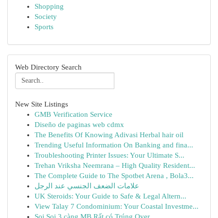
Shopping
Society
Sports
Web Directory Search
New Site Listings
GMB Verification Service
Diseño de paginas web cdmx
The Benefits Of Knowing Adivasi Herbal hair oil
Trending Useful Information On Banking and fina...
Troubleshooting Printer Issues: Your Ultimate S...
Trehan Vriksha Neemrana – High Quality Resident...
The Complete Guide to The Spotbet Arena , Bola3...
علامات الضعف الجنسي عند الرجل
UK Steroids: Your Guide to Safe & Legal Altern...
View Talay 7 Condominium: Your Coastal Investme...
Soi Soi 3 càng MB Rất có Trúng Over