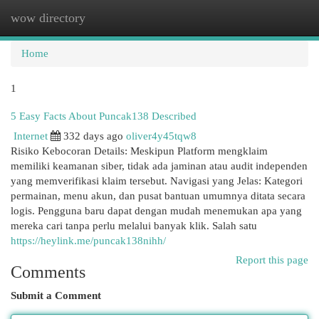
wow directory
Togg
navi
Home
1
5 Easy Facts About Puncak138 Described
Internet
332 days ago
oliver4y45tqw8
Risiko Kebocoran Details: Meskipun Platform mengklaim
memiliki keamanan siber, tidak ada jaminan atau audit independen
yang memverifikasi klaim tersebut. Navigasi yang Jelas: Kategori
permainan, menu akun, dan pusat bantuan umumnya ditata secara
logis. Pengguna baru dapat dengan mudah menemukan apa yang
mereka cari tanpa perlu melalui banyak klik. Salah satu
https://heylink.me/puncak138nihh/
Report this page
Comments
Submit a Comment