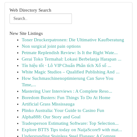
Web Directory Search
New Site Listings
Toner Druckerpatronen: Die Ultimative Kaufberatung
Non surgical joint pain options
Petmate Replendish Review: Is It the Right Wate...
Gerai Toko Termahal: Lokasi Berbelanja Harapan ...
Tín hiệu tốt · Lô VIP Chuẩn Phân tích Xổ số ...
White Magic Studios – Qualified Publishing And ...
How Suchmaschinenoptimierung Can Save You
Time,...
Mastering User Interviews : A Complete Reso...
Boredom Busters: Fun Things To Do At Home
Artificial Grass Mississauga
Plinko Australia: Your Guide to Casino Fun
Alpha888: Our Story and Goal
Tradesperson Estimating Software: Top Selection...
Explore BTTS Tips today on NaijaScore9 with mat...
Understanding Stainless Steel Flanges: A Compre...