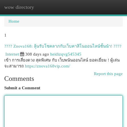
wow directory
Togg
navi
Home
1
???? Znova168: ลุ้นรับโชคลาภกับเว็บคาสิโนออนไลน์ชั้นนำ! ????
Internet
308 days ago
heidizqvg545345
เข้า การเสี่ยงดวง สุดพิเศษ กับ เว็บพนันออนไลน์ ยอดเยี่ยม ! ผู้เล่น
จะสามารถ
https://znova168vip.com/
Report this page
Comments
Submit a Comment