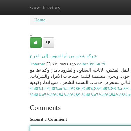
wow directory
Home
New Site Listings
Add Site
Cat
Home
1
شركة شحن من أم القيوين إلى الخرج
Internet
305 days ago
colton0y96nlf9
نقل العفش، الأثاث، البضائع، والطرود بأمان وكفاءة. مع
جوي، وبحري مصممة لتلبية احتياجات الأفراد والشركات
%d8%b4%d8%ad%d9%86-%d9%85%d9%86-%d8%
%d8%a5%d9%84%d9%89-%d8%a7%d9%84%d8%ae
Comments
Submit a Comment