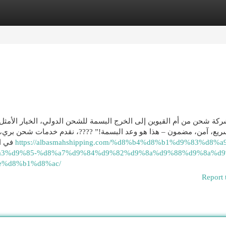
egories
Register
Login
ركة شحن من أم القيوين إلى الخرج البسمة للشحن الدولي، الخيار الأمثل ل
ريع، آمن، مضمون – هذا هو وعد البسمة!” ????، نقدم خدمات شحن بري، 
في التالي نستعرض خدمات البسمة للشحن، مميزاتها، وكيفية
https://albasmahshipping.com/%d8%b4%d8%b1%d9%83%d8%a
a3%d9%85-%d8%a7%d9%84%d9%82%d9%8a%d9%88%d9%8a%d9
%d8%b1%d8%ac/
Report 