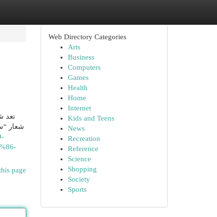
Web Directory Categories
Arts
Business
Computers
Games
Health
Home
Internet
تعد ش
Kids and Teens
شعار “س.
News
9-
Recreation
%86-
Reference
Science
Shopping
this page
Society
Sports