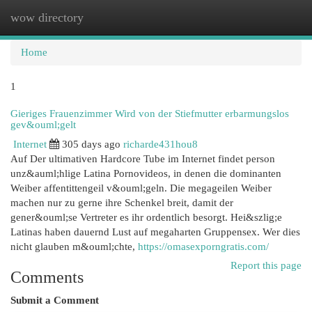
wow directory
Togg
navi
Home
1
Gieriges Frauenzimmer Wird von der Stiefmutter erbarmungslos
gev&ouml;gelt
Internet
305 days ago
richarde431hou8
Auf Der ultimativen Hardcore Tube im Internet findet person
unz&auml;hlige Latina Pornovideos, in denen die dominanten
Weiber affentittengeil v&ouml;geln. Die megageilen Weiber
machen nur zu gerne ihre Schenkel breit, damit der
gener&ouml;se Vertreter es ihr ordentlich besorgt. Hei&szlig;e
Latinas haben dauernd Lust auf megaharten Gruppensex. Wer dies
nicht glauben m&ouml;chte,
https://omasexporngratis.com/
Report this page
Comments
Submit a Comment