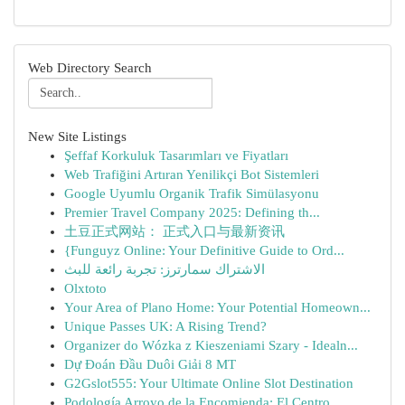
Web Directory Search
New Site Listings
Şeffaf Korkuluk Tasarımları ve Fiyatları
Web Trafiğini Artıran Yenilikçi Bot Sistemleri
Google Uyumlu Organik Trafik Simülasyonu
Premier Travel Company 2025: Defining th...
土豆正式网站： 正式入口与最新资讯
{Funguyz Online: Your Definitive Guide to Ord...
الاشتراك سمارترز: تجربة رائعة للبث
Olxtoto
Your Area of Plano Home: Your Potential Homeown...
Unique Passes UK: A Rising Trend?
Organizer do Wózka z Kieszeniami Szary - Idealn...
Dự Đoán Đầu Duôi Giải 8 MT
G2Gslot555: Your Ultimate Online Slot Destination
Podología Arroyo de la Encomienda: El Centro ...