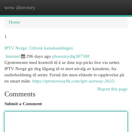
wow directory
Togg
navi
Home
1
IPTV Norge: Utforsk kanalsamlingen
Internet
296 days ago
phoenixydig307588
Gjestemestre med kontroll til å se dine top-picks live via nettet.
IPTV Norge gir deg tilgang til et stort utvalg av kanalene, fra
underholdning til serier. Forstå din mest elskede tv-opplevelse på
en smart måte.
https://iptvnorway8k.com/iptv-norway-2025/
Report this page
Comments
Submit a Comment