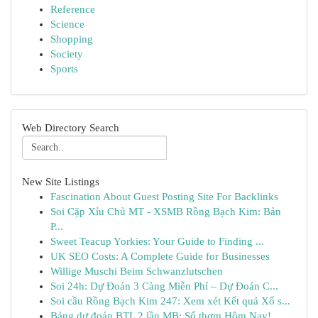
Reference
Science
Shopping
Society
Sports
Web Directory Search
New Site Listings
Fascination About Guest Posting Site For Backlinks
Soi Cặp Xỉu Chủ MT - XSMB Rồng Bạch Kim: Bản
P...
Sweet Teacup Yorkies: Your Guide to Finding ...
UK SEO Costs: A Complete Guide for Businesses
Willige Muschi Beim Schwanzlutschen
Soi 24h: Dự Đoán 3 Càng Miễn Phí – Dự Đoán C...
Soi cầu Rồng Bạch Kim 247: Xem xét Kết quả Xổ s...
Bảng dự đoán BTL 2 lần MB: Số thơm Hôm Nay!