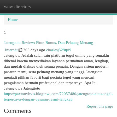
wow directory
Togg
navi
Home
1
Jatengtoto Review: Fitur, Bonus, Dan Peluang Menang
Internet
265 days ago
charlesj529tpi9
Jatengtoto Adalah salah satu platform togel online yang semakin
dikenal karena menyediakan layanan permainan aman, lengkap,
dan mudah diakses oleh semua pemain. Dengan sistem modern,
pasaran resmi, serta peluang menang yang tinggi, Jatengtoto
menjadi pilihan favorit bagi pecinta togel yang mencari
pengalaman bermain profesional dan terpercaya. Apa Itu
Jatengtoto? Jatengtoto
https://paxtonvbvis.bloginwi.com/72057480/jatengtoto-situs-togel-
terpercaya-dengan-pasaran-resmi-lengkap
Report this page
Comments