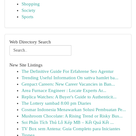
Shopping
Society
Sports
Web Directory Search
New Site Listings
The Definitive Guide For Erfahrene Seo Agentur
Trending Useful Information On sattva hamlet ba...
Genpact Careers: New Career Vacancies in Ban...
Area Furnace Engineer : Locate Experts Ar...
Replica Watches: A Buyer's Guide to Authenticit...
The Lottery sambad 8:00 pm Diaries
Cosmar Indonesia Menawarkan Solusi Pembuatan Pe...
Mushroom Chocolate: A Rising Trend or Risky Bus...
Soi Phân Tích Thủ Lô Kép MB – Kết Quả Kết ...
TV Box sem Antena: Guia Completo para Iniciantes
Tropea