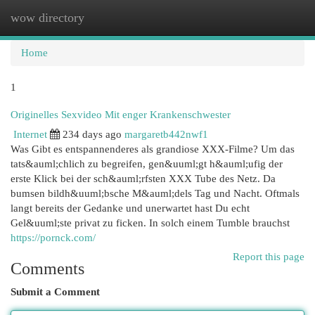
wow directory
Togg
navi
Home
1
Originelles Sexvideo Mit enger Krankenschwester
Internet
234 days ago
margaretb442nwf1
Was Gibt es entspannenderes als grandiose XXX-Filme? Um das
tats&auml;chlich zu begreifen, gen&uuml;gt h&auml;ufig der
erste Klick bei der sch&auml;rfsten XXX Tube des Netz. Da
bumsen bildh&uuml;bsche M&auml;dels Tag und Nacht. Oftmals
langt bereits der Gedanke und unerwartet hast Du echt
Gel&uuml;ste privat zu ficken. In solch einem Tumble brauchst
https://pornck.com/
Report this page
Comments
Submit a Comment