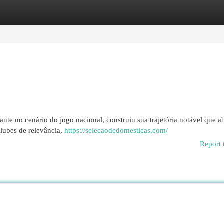
egories
Register
Login
te no cenário do jogo nacional, construiu sua trajetória notável que a
clubes de relevância,
https://selecaodedomesticas.com/
Report 