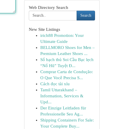
Web Directory Search
Search
New Site Listings
irich88 Promotion: Your
Ultimate Guide
BELLMORO Shoes for Men –
Premium Leather Shoes ...
Số bạch thủ Soi Cầu Bạc lẹch
“Nổ Hũ” Tuyệt Đ...
Comprar Carta de Condução:
O Que Você Precisa S...
Cách đọc tài xỉu
Tamil Uttarakhand –
Information, Services &
Upd...
Der Einzige Leitfaden für
Professionelle Seo Ag...
Shipping Containers For Sale:
Your Complete Buy...