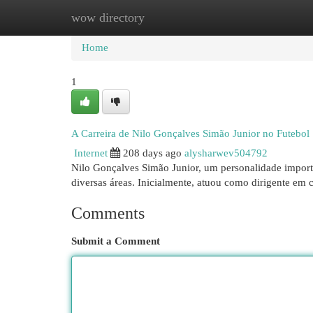
wow directory
Home
New Site Listings
Add Site
Cat
Home
1
A Carreira de Nilo Gonçalves Simão Junior no Futebol
Internet
208 days ago
alysharwev504792
Nilo Gonçalves Simão Junior, um personalidade importan
diversas áreas. Inicialmente, atuou como dirigente em 
Comments
Submit a Comment